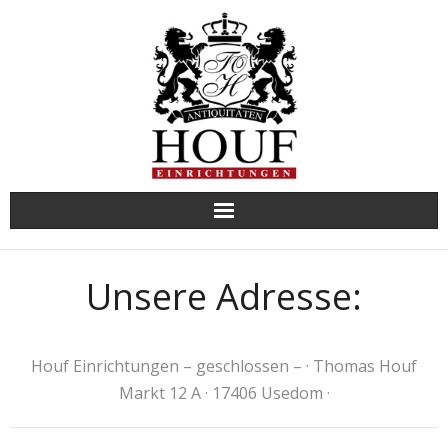
Skip
to
content
Unsere Adresse:
Houf Einrichtungen – geschlossen – · Thomas Houf
Markt 12 A · 17406 Usedom ·