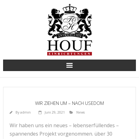
Skip
to
content
WIR ZIEHEN UM – NACH USEDOM
By
admin
Juni 29, 2021
News
Wir haben uns ein neues – lebenserfüllendes –
spannendes Projekt vorgenommen. über 30