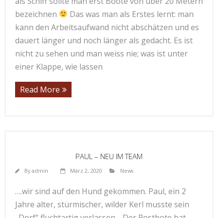
als Schiff sollte man erst Boote von über 20 Metern
bezeichnen
Das was man als Erstes lernt: man
kann den Arbeitsaufwand nicht abschätzen und es
dauert länger und noch länger als gedacht. Es ist
nicht zu sehen und man weiss nie; was ist unter
einer Klappe, wie lassen
Read More
PAUL – NEU IM TEAM
By
admin
März 2, 2020
News
….wir sind auf den Hund gekommen. Paul, ein 2
Jahre alter, stürmischer, wilder Kerl musste sein
„Dorf“ fluchtartig verlassen… Der Postbote hat